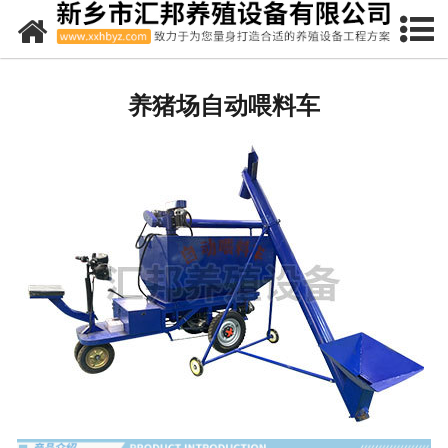
网站首页
全自动喂料线
养猪场自动喂料车
-
料塔
-
料线
水泥漏粪地板
复合漏粪地板
欧式产床
限位栏
保育床