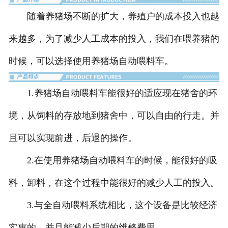
随着养猪场不断的扩大，养殖户的成本投入也越
pvc中空板
来越多，为了减少人工成本的投入，我们在喂养猪的
不锈钢料槽
时候，可以选择使用养猪场自动喂料车。
下料器
1.养猪场自动喂料车能很好的适应现在猪舍的环
-
干湿下料器
境，从饲料的存放地到猪舍中，可以自由的行走。并
-
干式下料器
且可以实现前进，后退的操作。
温控系统
2.在使用养猪场自动喂料车的时候，能很好的吸
固液分离机
料，卸料，在这个过程中能很好的减少人工的投入。
-
螺旋挤压式固液分离机
3.与全自动喂料系统相比，这个设备是比较经济
-
斜筛式固液分离机
实惠的，并且能减少后期的维修费用。