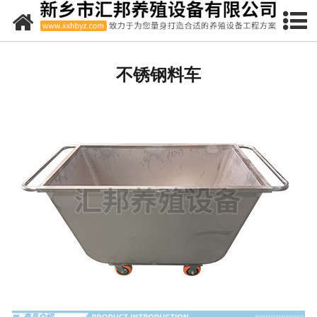
网站首页
全自动喂料线
不锈钢料车
-
料塔
-
料线
水泥漏粪地板
复合漏粪地板
欧式产床
限位栏
保育床