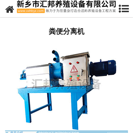
网站首页
全自动喂料线
粪便分离机
-
料塔
-
料线
水泥漏粪地板
复合漏粪地板
欧式产床
限位栏
保育床