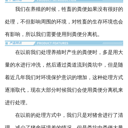
我们在养殖的时候，牲畜的粪便如果没有很好的
pvc中空板
处理，不但影响周围的环境，对牲畜的生存环境也会
不锈钢料槽
有影响，所以我们需要使用到粪便分离机。
下料器
在以前我们处理养殖时产生的粪便时，多是用大
-
干湿下料器
量的水进行冲洗，然后通过粪道流到粪坑中，但是随
-
干式下料器
着近几年我们对环境保护意识的增加，这种处理方式
温控系统
逐渐取代，现在大部分时候我们会使用粪便分离机来
固液分离机
进行处理。
-
螺旋挤压式固液分离机
在以前的处理方式中，我们只是对猪舍进行了清
-
斜筛式固液分离机
理，减少了猪舍环境差的情况，但是粪坑中粪便大量